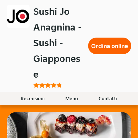
Passa
Sushi Jo
al
contenuto
Anagnina -
principale
Sushi -
Ordina online
Giappones
e
Recensioni
Menu
Contatti